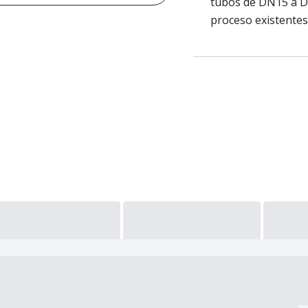
tubos de DN15 a D
proceso existentes