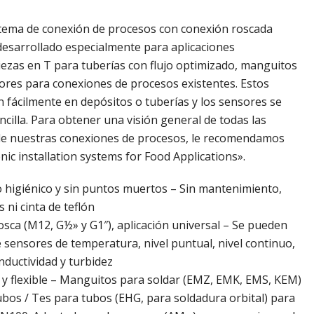
tema de conexión de procesos con conexión roscada
 desarrollado especialmente para aplicaciones
iezas en T para tuberías con flujo optimizado, manguitos
ores para conexiones de procesos existentes. Estos
 fácilmente en depósitos o tuberías y los sensores se
ncilla. Para obtener una visión general de todas las
 de nuestras conexiones de procesos, le recomendamos
nic installation systems for Food Applications».
do higiénico y sin puntos muertos – Sin mantenimiento,
 ni cinta de teflón
sca (M12, G½» y G1″), aplicación universal – Se pueden
e sensores de temperatura, nivel puntual, nivel continuo,
nductividad y turbidez
la y flexible – Manguitos para soldar (EMZ, EMK, EMS, KEM)
ubos / Tes para tubos (EHG, para soldadura orbital) para