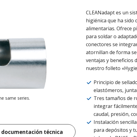
CLEANadapt es un sis
higiénica que ha sido
alimentarias. Ofrece p
para soldar o adaptad
conectores se integran
atornillan de forma se
ventajas y beneficios
nuestro folleto «Hygie
Principio de sella
elastómeros, juntas
Tres tamaños de ro
he same series.
integrar fácilment
caudal, presión, co
Instalación sencil
para depósitos y t
 documentación técnica